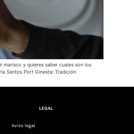
l marisco y quieres saber cuales son los
a Santos Port Ginesta: Tradición
LEGAL
Aviso legal