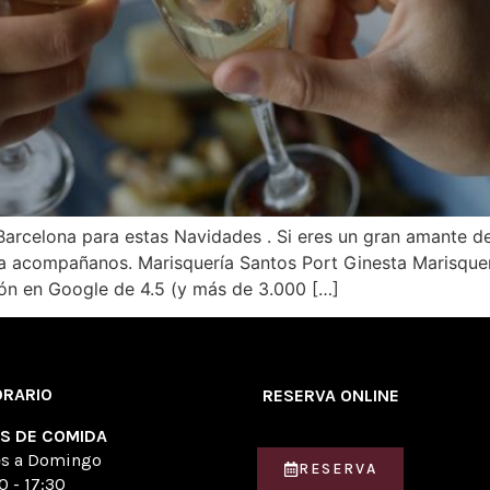
arcelona para estas Navidades . Si eres un gran amante de
a acompañanos. Marisquería Santos Port Ginesta Marisquerí
ón en Google de 4.5 (y más de 3.000 […]
ORARIO
RESERVA ONLINE
OS DE COMIDA
es a Domingo
RESERVA
0 - 17:30